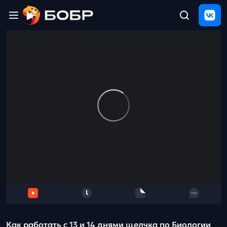
Главная
ЩЕЛЧОК
2026
Полезные
материалы
Проверка
сочинений
Тех
поддержка
Результаты
и
отзыв
Как работать с 13 и 14 днями щелчка по Биологии