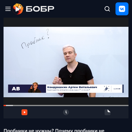
Главная
ЩЕЛЧОК
2026
Полезные
материалы
Проверка
сочинений
Тех
поддержка
Результаты
и
отзыв
Пробники не нужны? Почему пробники не