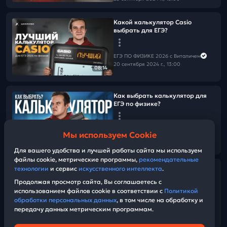
Какой калькулятор Casio
выбрать для ЕГЭ?
ЕГЭ ПО ФИЗИКЕ 2026 с Виталичем
20 сентября 2024 г., 13:00
08:14
Как выбрать калькулятор для
ЕГЭ по физике?
ЕГЭ ПО ФИЗИКЕ 2026 с Виталичем
Мы используем Cookie
20 сентября 2024 г., 13:00
08:24
Для вашего удобства и лучшей работы сайта мы используем
файлы cookie, метрические программы,
рекомендательные
Всё про оформление задач
технологии
и сервис
искусственного интеллекта
.
второй части на ЕГЭ 2025 по
Продолжая просмотр сайта, Вы соглашаетесь с
физике
использованием файлов cookie в соответствии с
Политикой
обработки персональных данных
, в том числе на обработку и
передачу данных метрическим программам.
ЕГЭ ПО ФИЗИКЕ 2026 с Виталичем
44:34
20 сентября 2024 г., 13:00