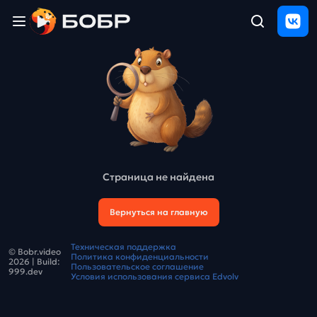
Главная
ЩЕЛЧОК
2026
Полезные
материалы
Проверка
сочинений
Страница не найдена
Тех
поддержка
Вернуться на главную
Результаты
Техническая поддержка
© Bobr.video
и
Политика конфиденциальности
2026
| Build:
отзыв
Пользовательское соглашение
999.dev
Условия использования сервиса Edvolv