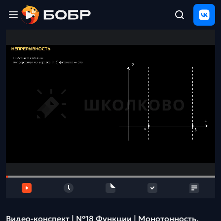
Главная
ЩЕЛЧОК
2026
Полезные
материалы
Проверка
сочинений
Тех
поддержка
Результаты
и
отзыв
Видео-конспект | №18 Функции | Монотонность,