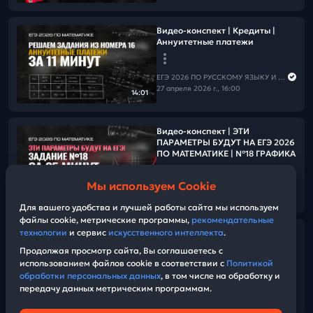
Видео-конспект | Кредиты |
Аннуитетные платежи
ЕГЭ 2026 ПО РУССКОМУ ЯЗЫКУ И МАТЕМАТИКЕ
27 апреля 2026 г., 16:00
14:01
Видео-конспект | ЭТИ
ПАРАМЕТРЫ БУДУТ НА ЕГЭ 2026
ПО МАТЕМАТИКЕ | №18 ГРАФИКА
Мы используем Cookie
ЕГЭ 2026 ПО РУССКОМУ ЯЗЫКУ И МАТЕМАТИКЕ
23:37
27 апреля 2026 г., 16:00
Для вашего удобства и лучшей работы сайта мы используем
файлы cookie, метрические программы,
рекомендательные
технологии
и сервис
искусственного интеллекта
.
Видео-конспект | Шпаргалка
№18 | Блок АЛГЕБРА
Продолжая просмотр сайта, Вы соглашаетесь с
использованием файлов cookie в соответствии с
Политикой
обработки персональных данных
, в том числе на обработку и
ЕГЭ 2026 ПО РУССКОМУ ЯЗЫКУ И МАТЕМАТИКЕ
передачу данных метрическим программам.
27 апреля 2026 г., 16:00
39:44