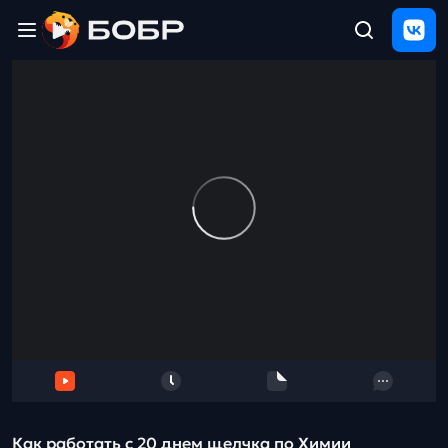
Главная
ЩЕЛЧОК
2026
Полезные
материалы
Проверка
сочинений
Тех
поддержка
Результаты
и
отзыв
Как работать с 20 днем щелчка по Химии