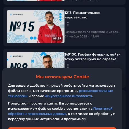
1213. Показательное
неравенство
Разборы задач по математике из базы Школково
01 ноября 2025 г., 15:00
08:59
149100. График функции, найти
точку экстремума на отрезке
Разборы задач по математике из базы Школково
Мы используем Cookie
01 ноября 2025 г., 15:00
01:11
Для вашего удобства и лучшей работы сайта мы используем
файлы cookie, метрические программы,
рекомендательные
технологии
и сервис
искусственного интеллекта
.
137508. Найти объем
треугольной призмы
Продолжая просмотр сайта, Вы соглашаетесь с
использованием файлов cookie в соответствии с
Политикой
обработки персональных данных
, в том числе на обработку и
Разборы задач по математике из базы Школково
передачу данных метрическим программам.
01 ноября 2025 г., 15:00
02:51