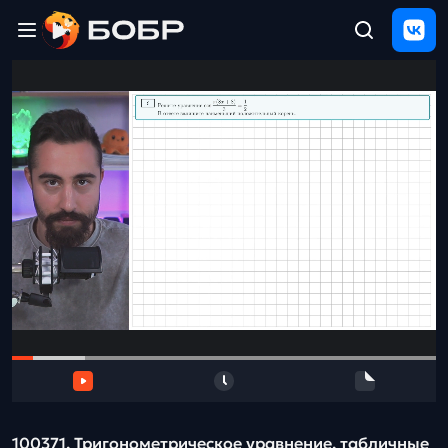
Главная
ЩЕЛЧОК
2026
Полезные
материалы
Проверка
сочинений
Тех
поддержка
Результаты
и
отзыв
100371. Тригонометрическое уравнение, табличные