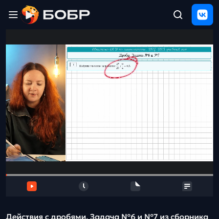
Главная
ЩЕЛЧОК
2026
Полезные
материалы
Проверка
сочинений
Тех
поддержка
Результаты
и
отзыв
Действия с дробями. Задача №6 и №7 из сборника