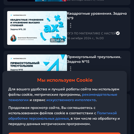
Квадратные уравнения. Задача
№9
ОГЭ ПО МАТЕМАТИКЕ С НАСТЕЙ
16 октября 2024 г., 14:00
01:56:54
Прямоугольный треугольник.
Задача №15
ОГЭ ПО МАТЕМАТИКЕ С НАСТЕЙ
Мы используем Cookie
14 октября 2024 г., 13:00
01:53:07
Для вашего удобства и лучшей работы сайта мы используем
файлы cookie, метрические программы,
рекомендательные
технологии
и сервис
искусственного интеллекта
.
Корни. Часть 1. Задача №8
Продолжая просмотр сайта, Вы соглашаетесь с
использованием файлов cookie в соответствии с
Политикой
ОГЭ ПО МАТЕМАТИКЕ С НАСТЕЙ
обработки персональных данных
, в том числе на обработку и
10 октября 2024 г., 13:00
передачу данных метрическим программам.
01:35:36