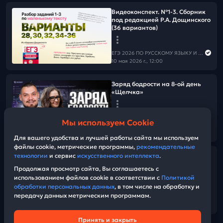
Видеоконспект. №1-3. Сборник
под редакцией Р.А. Дощинского
(36 вариантов)
ЕГЭ 2026 ПО РУССКОМУ ЯЗЫКУ И МАТЕМАТИКЕ
10 мая 2026 г., 12:00
Заряд бодрости на 8-ой день
«Щелчка»
ЕГЭ 2026 ПО РУССКОМУ ЯЗЫКУ И МАТЕМАТИКЕ
Мы используем Cookie
10 мая 2026 г., 06:00
19:01
Для вашего удобства и лучшей работы сайта мы используем
файлы cookie, метрические программы,
рекомендательные
технологии
и сервис
искусственного интеллекта
.
5 ступень. О моментальном
действии
Продолжая просмотр сайта, Вы соглашаетесь с
использованием файлов cookie в соответствии с
Политикой
обработки персональных данных
, в том числе на обработку и
ЕГЭ 2026 ПО РУССКОМУ ЯЗЫКУ И МАТЕМАТИКЕ
передачу данных метрическим программам.
09 мая 2026 г., 14:30
09:52
Принять и закрыть
Техническая поддержка