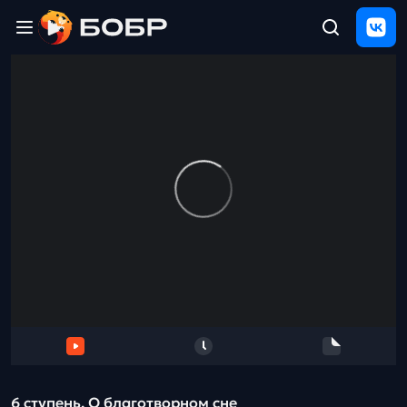
Главная
ЩЕЛЧОК
2026
Полезные
материалы
Проверка
сочинений
Тех
поддержка
Результаты
и
отзыв
6 ступень. О благотворном сне