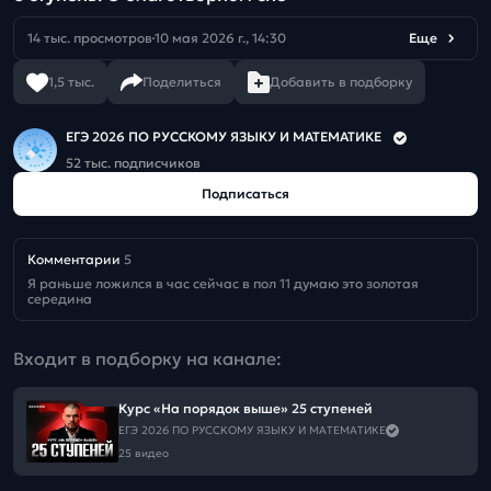
14 тыс. просмотров
10 мая 2026 г., 14:30
Еще
1,5 тыс.
Поделиться
Добавить в подборку
ЕГЭ 2026 ПО РУССКОМУ ЯЗЫКУ И МАТЕМАТИКЕ
52 тыс. подписчиков
Подписаться
Комментарии
5
Я раньше ложился в час сейчас в пол 11 думаю это золотая 
середина
Входит в подборку на канале:
Курс «На порядок выше» 25 ступеней
ЕГЭ 2026 ПО РУССКОМУ ЯЗЫКУ И МАТЕМАТИКЕ
25 видео