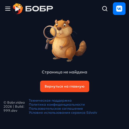
Главная
ЩЕЛЧОК
2026
Полезные
материалы
Проверка
сочинений
Страница не найдена
Тех
поддержка
Вернуться на главную
Результаты
Техническая поддержка
© Bobr.video
и
Политика конфиденциальности
2026
| Build:
отзыв
Пользовательское соглашение
999.dev
Условия использования сервиса Edvolv