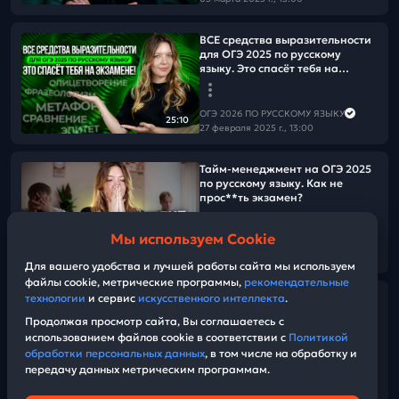
ВСЕ средства выразительности
для ОГЭ 2025 по русскому
языку. Это спасёт тебя на
экзамене!
ОГЭ 2026 ПО РУССКОМУ ЯЗЫКУ
25:10
27 февраля 2025 г., 13:00
Тайм-менеджмент на ОГЭ 2025
по русскому языку. Как не
прос**ть экзамен?
Мы используем Cookie
ОГЭ 2026 ПО РУССКОМУ ЯЗЫКУ
23:25
24 февраля 2025 г., 13:00
Для вашего удобства и лучшей работы сайта мы используем
файлы cookie, метрические программы,
рекомендательные
технологии
и сервис
искусственного интеллекта
.
БАНК ФИПИ ОБНОВИЛИ.
Решаем новые задания из ОГЭ
Продолжая просмотр сайта, Вы соглашаетесь с
по русскому языку!
использованием файлов cookie в соответствии с
Политикой
обработки персональных данных
, в том числе на обработку и
передачу данных метрическим программам.
ОГЭ 2026 ПО РУССКОМУ ЯЗЫКУ
02:47:04
23 февраля 2025 г., 10:30