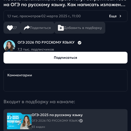
на ОГЭ по русскому языку. Как написать изложение
на максимум?
1,1 тыс. просмотров
02 марта 2025 г., 11:00
Еще
27
Поделиться
Добавить в подборку
ОГЭ 2026 ПО РУССКОМУ ЯЗЫКУ
7,3 тыс. подписчиков
Подписаться
Комментарии
Входит в подборку на канале:
ОГЭ-2025 по русскому языку
ОГЭ 2026 ПО РУССКОМУ ЯЗЫКУ
83 видео