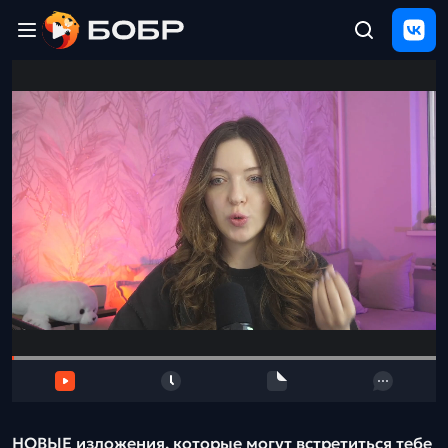
Главная
ЩЕЛЧОК
2026
Полезные
материалы
Проверка
сочинений
Тех
поддержка
Результаты
и
отзыв
НОВЫЕ изложения, которые могут встретиться тебе