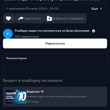
3 просмотра
03 июня 2026 г., 09:00
Еще
3
Поделиться
Добавить в подборку
Разборы задач по математике из базы Школково
492 подписчика
Подписаться
Комментарии
Входит в подборку на канале:
Задание 10
Разборы задач по математике из базы Школково
150 видео