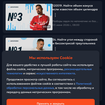
120519. Найти объем конуса
если известен объем цилиндра
Разборы задач по математике из базы Школково
03 июня 2026 г., 08:00
00:48
54. Найти угол между стороной
и биссектрисой треугольника
Разборы задач по математике из базы Школково
Мы используем Cookie
03 июня 2026 г., 08:00
00:51
Для вашего удобства и лучшей работы сайта мы используем
файлы cookie, метрические программы,
рекомендательные
технологии
и сервис
искусственного интеллекта
.
ЕГЭ досрок 2026.175421. Найти
длину отрезка прямой,
Продолжая просмотр сайта, Вы соглашаетесь с
заключенного внутри
использованием файлов cookie в соответствии с
Политикой
треугольника
обработки персональных данных
, в том числе на обработку и
передачу данных метрическим программам.
Разборы задач по математике из базы Школково
14:30
03 июня 2026 г., 08:00
Принять и закрыть
Техническая поддержка