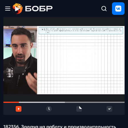
Главная
ЩЕЛЧОК
2026
Полезные
материалы
Проверка
сочинений
Тех
поддержка
Результаты
и
отзыв
182356. Задача на работу и производительность