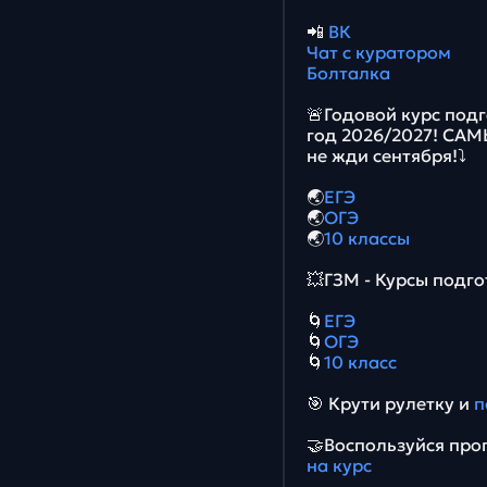
📲
ВК
Чат с куратором
Болталка
🚨Годовой курс подг
год 2026/2027! СА
не жди сентября!⤵️
🌏
ЕГЭ
🌏
ОГЭ
🌏
10 классы
💥ГЗМ - Курсы подго
🌀
ЕГЭ
🌀
ОГЭ
🌀
10 класс
🎯 Крути рулетку и
п
🤝Воспользуйся про
на курс