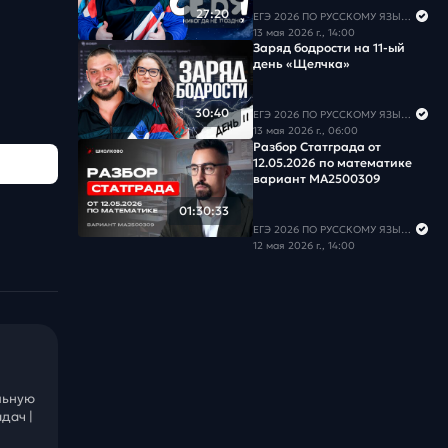
27:20
ЕГЭ 2026 ПО РУССКОМУ ЯЗЫКУ И МАТЕМАТИКЕ
13 мая 2026 г., 14:00
Заряд бодрости на 11-ый
день «Щелчка»
30:40
ЕГЭ 2026 ПО РУССКОМУ ЯЗЫКУ И МАТЕМАТИКЕ
13 мая 2026 г., 06:00
Разбор Статграда от
12.05.2026 по математике
вариант МА2500309
01:30:33
ЕГЭ 2026 ПО РУССКОМУ ЯЗЫКУ И МАТЕМАТИКЕ
12 мая 2026 г., 14:00
льную
дач |