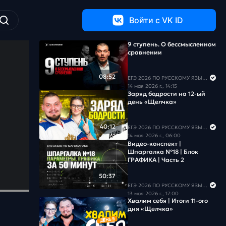
Войти c VK ID
9 ступень. О бессмысленном
сравнении
08:52
ЕГЭ 2026 ПО РУССКОМУ ЯЗЫКУ И МАТЕМАТИКЕ
14 мая 2026 г., 14:15
Заряд бодрости на 12-ый
день «Щелчка»
40:12
ЕГЭ 2026 ПО РУССКОМУ ЯЗЫКУ И МАТЕМАТИКЕ
14 мая 2026 г., 06:00
Видео-конспект |
Шпаргалка №18 | Блок
ГРАФИКА | Часть 2
50:37
ЕГЭ 2026 ПО РУССКОМУ ЯЗЫКУ И МАТЕМАТИКЕ
13 мая 2026 г., 17:00
Хвалим себя | Итоги 11-ого
дня «Щелчка»