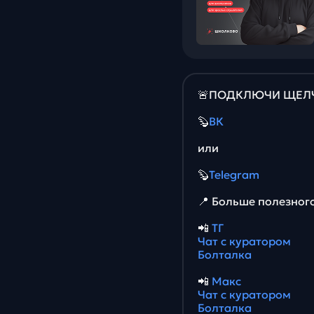
🚨ПОДКЛЮЧИ ЩЕЛЧО
🦫
ВК
или
🦫
Telegram
📍 Больше полезног
📲
ТГ
Чат с куратором
Болталка
📲
Макс
Чат с куратором
Болталка