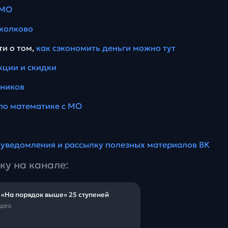
 МО
колково
ти о том,
как сэкономить деньги можно тут
кции и скидки
еников
по математике с МО
а
уведомления и рассылку полезных материалов ВК
ку на канале:
 «На порядок выше» 25 ступеней
идео