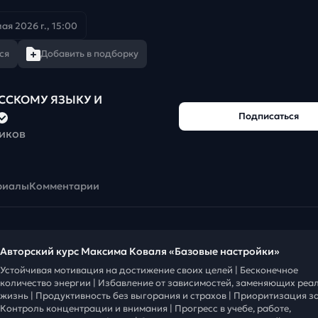
мая 2026 г., 15:00
ся
Добавить в подборку
УССКОМУ ЯЗЫКУ И
Подписаться
чиков
риалы
Комментарии
Авторский курс Максима Коваля «Базовые настройки»
Устойчивая мотивация на достижение своих целей | Бесконечное
количество энергии | Избавление от зависимостей, заменяющих реа
жизнь | Продуктивность без выгорания и страхов | Приоритизация за
Контроль концентрации и внимания | Прогресс в учебе, работе,