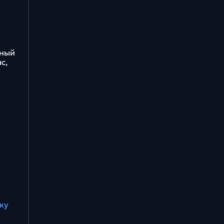
бный
с,
ку