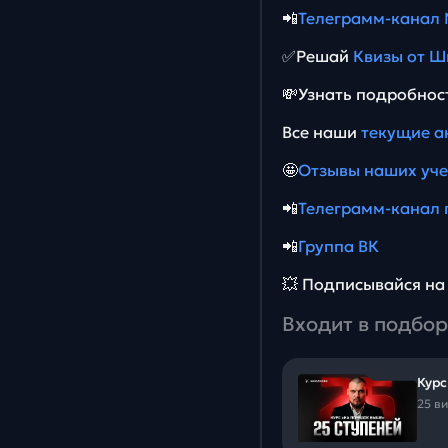
📲
Телеграмм-канал
✅Решай
Квизы от Ш
💸Узнать подробнос
Все наши
текущие а
🤩
Отзывы наших уч
📲
Телеграмм-канал 
📲
Группа ВК
💥 Подписывайся н
Входит в подбор
Курс
25 в