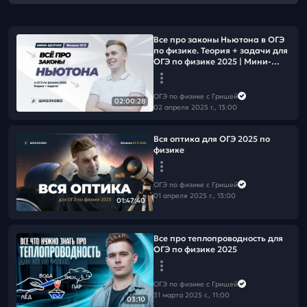
Все про законы Ньютона в ОГЭ
по физике. Теория + задачи для
ОГЭ по физике 2025 | Мини-
Щелчок
ОГЭ по физике с Гришей
02:00:28
02 апреля 2025 г., 13:00
Вся оптика для ОГЭ 2025 по
физике
ОГЭ по физике с Гришей
01 апреля 2025 г., 13:00
01:47:40
Все про теплопроводность для
ОГЭ по физике 2025
ОГЭ по физике с Гришей
31 марта 2025 г., 11:00
03:10