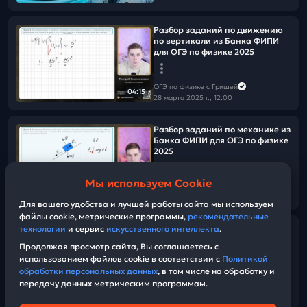
Разбор заданий по движению
по вертикали из Банка ФИПИ
для ОГЭ по физике 2025
ОГЭ по физике с Гришей
04:15
28 марта 2025 г., 12:00
Разбор заданий по механике из
Банка ФИПИ для ОГЭ по физике
2025
Мы используем Cookie
ОГЭ по физике с Гришей
04:18
26 марта 2025 г., 12:00
Для вашего удобства и лучшей работы сайта мы используем
файлы cookie, метрические программы,
рекомендательные
технологии
и сервис
искусственного интеллекта
.
Разбор заданий по
электричеству из Банка ФИПИ
Продолжая просмотр сайта, Вы соглашаетесь с
для ОГЭ по физике 2025
использованием файлов cookie в соответствии с
Политикой
обработки персональных данных
, в том числе на обработку и
передачу данных метрическим программам.
ОГЭ по физике с Гришей
02:47
25 марта 2025 г., 12:00