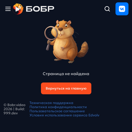
Главная
ЩЕЛЧОК
2026
Полезные
материалы
Проверка
сочинений
Страница не найдена
Тех
поддержка
Вернуться на главную
Результаты
Техническая поддержка
© Bobr.video
и
Политика конфиденциальности
2026
| Build:
отзыв
Пользовательское соглашение
999.dev
Условия использования сервиса Edvolv