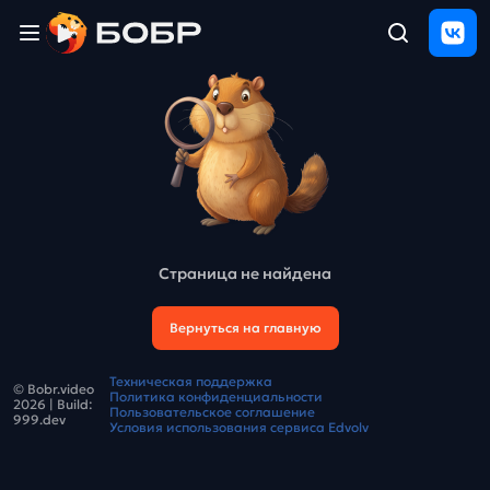
Главная
ЩЕЛЧОК
2026
Полезные
материалы
Проверка
сочинений
Страница не найдена
Тех
поддержка
Вернуться на главную
Результаты
Техническая поддержка
© Bobr.video
и
Политика конфиденциальности
2026
| Build:
отзыв
Пользовательское соглашение
999.dev
Условия использования сервиса Edvolv