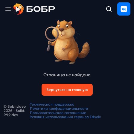
Главная
ЩЕЛЧОК
2026
Полезные
материалы
Проверка
сочинений
Страница не найдена
Тех
поддержка
Вернуться на главную
Результаты
Техническая поддержка
© Bobr.video
и
Политика конфиденциальности
2026
| Build:
отзыв
Пользовательское соглашение
999.dev
Условия использования сервиса Edvolv