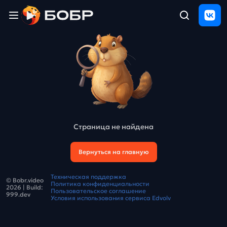
Главная
ЩЕЛЧОК
2026
Полезные
материалы
Проверка
сочинений
Страница не найдена
Тех
поддержка
Вернуться на главную
Результаты
Техническая поддержка
© Bobr.video
и
Политика конфиденциальности
2026
| Build:
отзыв
Пользовательское соглашение
999.dev
Условия использования сервиса Edvolv