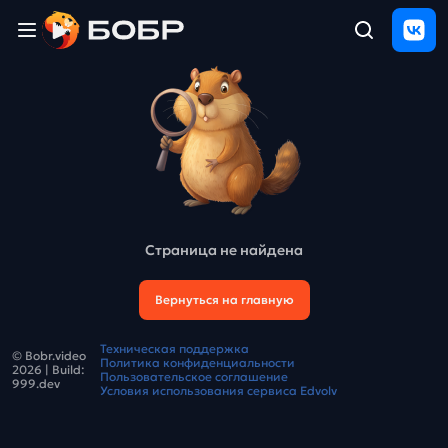
Главная
ЩЕЛЧОК
2026
Полезные
материалы
Проверка
сочинений
Страница не найдена
Тех
поддержка
Вернуться на главную
Результаты
Техническая поддержка
© Bobr.video
и
Политика конфиденциальности
2026
| Build:
отзыв
Пользовательское соглашение
999.dev
Условия использования сервиса Edvolv