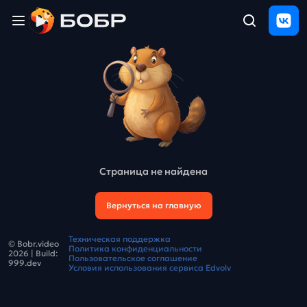
Главная
ЩЕЛЧОК
2026
Полезные
материалы
Проверка
сочинений
Страница не найдена
Тех
поддержка
Вернуться на главную
Результаты
Техническая поддержка
© Bobr.video
и
Политика конфиденциальности
2026
| Build:
отзыв
Пользовательское соглашение
999.dev
Условия использования сервиса Edvolv